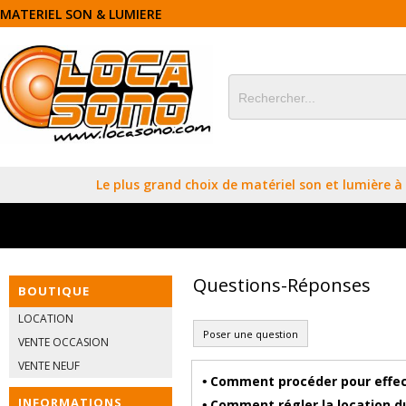
MATERIEL SON & LUMIERE
Le plus grand choix de matériel son et lumière à l
Questions-Réponses
BOUTIQUE
LOCATION
Poser une question
VENTE OCCASION
VENTE NEUF
Comment procéder pour effect
•
INFORMATIONS
Comment régler la location du
•