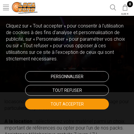
0
0,00 €
Cliquez sur « Tout accepter » pour consentir à l'utilisation
de cookies à des fins d’analyse et personnalisation de
publicité, sur « Personnaliser » pour paramétrer vos choix
ou sur « Tout refuser » pour vous opposer à ces
utilisations sur ce site à l’exception de ceux qui sont
strictement nécessaires.
PERSONNALISER
TOUT REFUSER
locasono.com, matériel de sonorisation et d'éclairage pour
TOUT ACCEPTER
particuliers et professionnels !
A la location
: sélectionnez votre matériel parmi un choix
important de références ou opter pour l'un de nos packs.