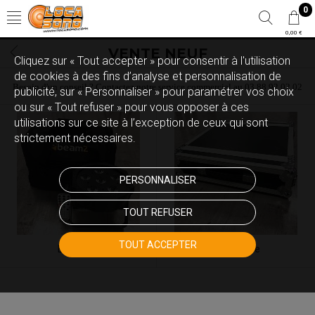
0
0,00 €
VENTE NEUF
Cliquez sur « Tout accepter » pour consentir à l'utilisation
de cookies à des fins d’analyse et personnalisation de
Besoin d'un conseil ? Contactez notre service commercial au 03 88 92 02 02
publicité, sur « Personnaliser » pour paramétrer vos choix
ou sur « Tout refuser » pour vous opposer à ces
utilisations sur ce site à l’exception de ceux qui sont
strictement nécessaires.
PERSONNALISER
TOUT REFUSER
TOUT ACCEPTER
Eclairage
Flight case