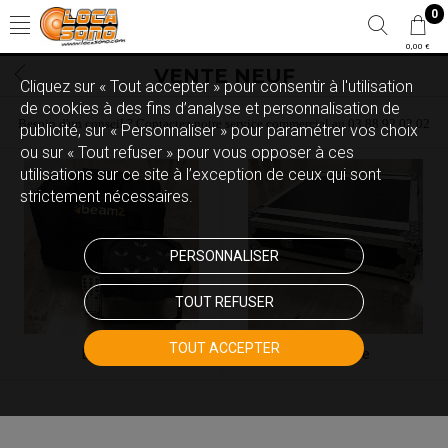
0
0,00 €
VENTE NEUF
Cliquez sur « Tout accepter » pour consentir à l'utilisation
de cookies à des fins d’analyse et personnalisation de
Besoin d'un conseil ? Contactez notre service commercial au 03 88 92 02 02
publicité, sur « Personnaliser » pour paramétrer vos choix
ou sur « Tout refuser » pour vous opposer à ces
utilisations sur ce site à l’exception de ceux qui sont
strictement nécessaires.
PERSONNALISER
TOUT REFUSER
TOUT ACCEPTER
Eclairage
Flight case