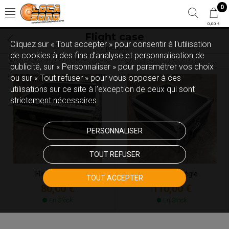
0
0,00 €
Flight case
Cliquez sur « Tout accepter » pour consentir à l'utilisation
2 produits
de cookies à des fins d’analyse et personnalisation de
publicité, sur « Personnaliser » pour paramétrer vos choix
ou sur « Tout refuser » pour vous opposer à ces
utilisations sur ce site à l’exception de ceux qui sont
strictement nécessaires.
PERSONNALISER
TOUT REFUSER
Flight case 2U
Flight case régie
TOUT ACCEPTER
80,00 €
110,00 €
En Stock
En Stock