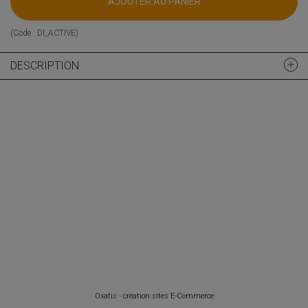
AJOUTER AU PANIER
(Code :
DI_ACTIVE
)
DESCRIPTION
Oxatis - création sites E-Commerce