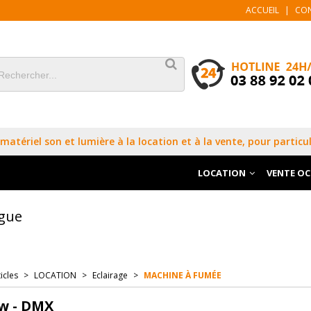
ACCUEIL
|
CO
matériel son et lumière à la location et à la vente, pour particul
LOCATION
VENTE O
ogue
icles
>
LOCATION
>
Eclairage
>
MACHINE À FUMÉE
 w - DMX