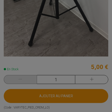
5,00 €
En Stock
AJOUTER AU PANIER
(Code :
VARYTEC_PIED_CREM_LO
)