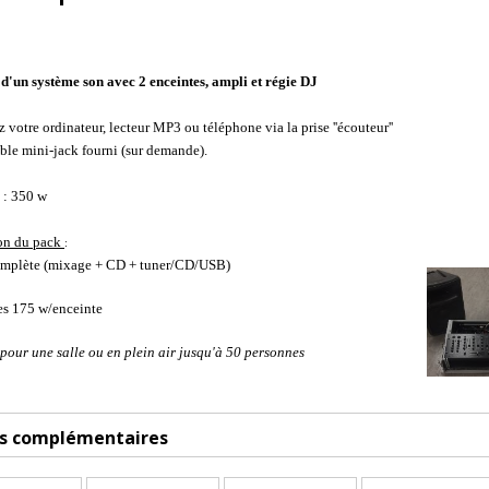
d'un système son avec 2 enceintes, ampli et régie DJ
votre ordinateur, lecteur MP3 ou téléphone via la prise ''écouteur''
âble mini-jack fourni (sur demande).
: 350 w
ion du pack
:
omplète (mixage + CD + tuner/CD/USB)
es 175 w/enceinte
pour une salle ou en plein air jusqu'à 50 personnes
es complémentaires