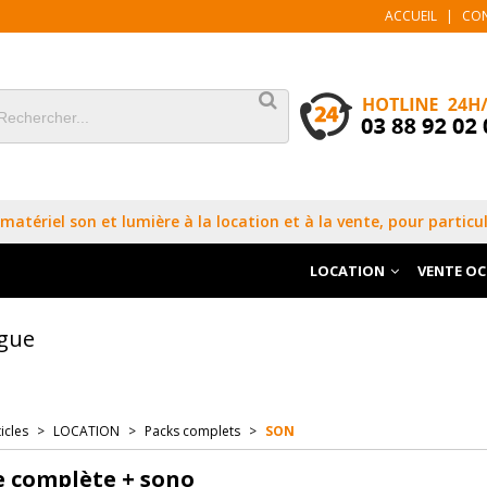
ACCUEIL
|
CO
matériel son et lumière à la location et à la vente, pour particul
LOCATION
VENTE O
ogue
icles
>
LOCATION
>
Packs complets
>
SON
e complète + sono