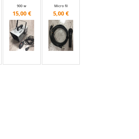
900 w
Micro fil
15,00 €
5,00 €