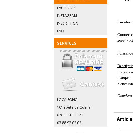
FACEBOOK
INSTAGRAM
Location 
INSCRIPTION
FAQ
Connectez 
avec le c
SERVICES
Puissance
Descript
1 régie c
1 ampli
2 enceint
Convient 
LOCA SONO
101 route de Colmar
67600 SELESTAT
Articl
03 88 92 02 02