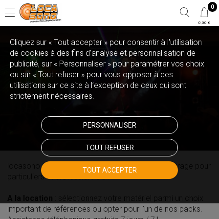
0
0,00 €
Cliquez sur « Tout accepter » pour consentir à l'utilisation
de cookies à des fins d’analyse et personnalisation de
publicité, sur « Personnaliser » pour paramétrer vos choix
ou sur « Tout refuser » pour vous opposer à ces
utilisations sur ce site à l’exception de ceux qui sont
strictement nécessaires.
PERSONNALISER
TOUT REFUSER
locasono.com, matériel de sonorisation et d'éclairage pour
TOUT ACCEPTER
particuliers et professionnels !
A la location
: sélectionnez votre matériel parmi un choix
important de références ou opter pour l'un de nos packs.