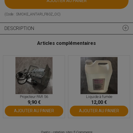
AJOUTER AU PANIER
(Code :
SMOKE_ANTARI_F80Z_OC
)
DESCRIPTION
Articles complémentaires
Projecteur PAR 56
Liquide à fumée
9,90 €
12,00 €
AJOUTER AU PANIER
AJOUTER AU PANIER
Oxatis - création sites E-Commerce