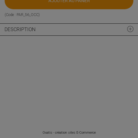
AJOUTER AU PANIER
(Code :
PAR_56_OCC
)
DESCRIPTION
Oxatis - création sites E-Commerce