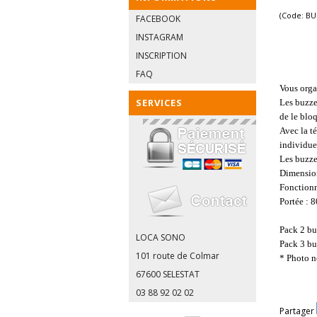
(Code: B
FACEBOOK
INSTAGRAM
INSCRIPTION
FAQ
Vous orga
SERVICES
Les buzze
de le blo
Avec la t
individuel
Les buzze
Dimension
Fonctionn
Portée : 
Pack 2 bu
LOCA SONO
Pack 3 bu
101 route de Colmar
* Photo n
67600 SELESTAT
03 88 92 02 02
Partager