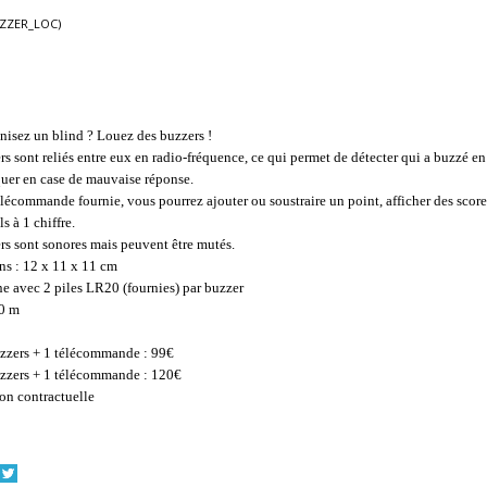
UZZER_LOC)
nisez un blind ? Louez des buzzers !
rs sont reliés entre eux en radio-fréquence, ce qui permet de détecter qui a buzzé en
quer en case de mauvaise réponse.
élécommande fournie, vous pourrez ajouter ou soustraire un point, afficher des score
s à 1 chiffre.
rs sont sonores mais peuvent être mutés.
s : 12 x 11 x 11 cm
e avec 2 piles LR20 (fournies) par buzzer
80 m
zzers + 1 télécommande : 99€
zzers + 1 télécommande : 120€
on contractuelle