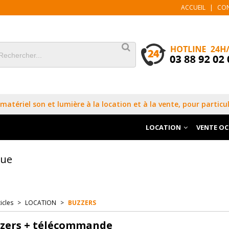
ACCUEIL
|
CO
matériel son et lumière à la location et à la vente, pour particul
LOCATION
VENTE O
que
icles
>
LOCATION
>
BUZZERS
zzers + télécommande