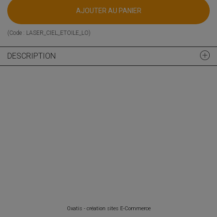
AJOUTER AU PANIER
(Code :
LASER_CIEL_ETOILE_LO
)
DESCRIPTION
Oxatis - création sites E-Commerce