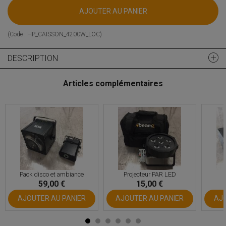
AJOUTER AU PANIER
(Code :
HP_CAISSON_4200W_LOC
)
DESCRIPTION
Articles complémentaires
Pack disco et ambiance
Projecteur PAR LED
59,00 €
15,00 €
AJOUTER AU PANIER
AJOUTER AU PANIER
AJO