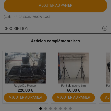
AJOUTER AU PANIER
(Code :
HP_CAISSON_7600W_LOC
)
DESCRIPTION
Articles complémentaires
Régie DJ Pioneer
Pont de scène 6 m
Pac
220,00 €
60,00 €
AJOUTER AU PANIER
AJOUTER AU PANIER
AJO