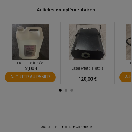
Articles complémentaires
Liquide à fumée
P
12,00 €
Laser effet ciel étoilé
AJOUTER AU PANIER
AJO
120,00 €
Oxatis - création sites E-Commerce