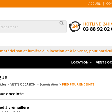
ACCUEIL
|
CO
matériel son et lumière à la location et à la vente, pour particul
LOCATION
VENTE O
gue
icles
>
VENTE OCCASION
>
Sonorisation
>
PIED POUR ENCEINTE
our enceinte
ied à crémaillère