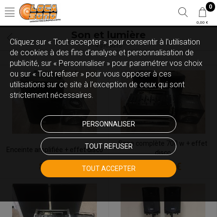
0
0,00 €
Son et lumière
Cliquez sur « Tout accepter » pour consentir à l'utilisation
4 produits
de cookies à des fins d’analyse et personnalisation de
publicité, sur « Personnaliser » pour paramétrer vos choix
ou sur « Tout refuser » pour vous opposer à ces
utilisations sur ce site à l’exception de ceux qui sont
strictement nécessaires.
PERSONNALISER
Sono complète 700 w + effet
TOUT REFUSER
Enceinte amplifiée + effet disco
disco
89,00 €
119,00 €
TOUT ACCEPTER