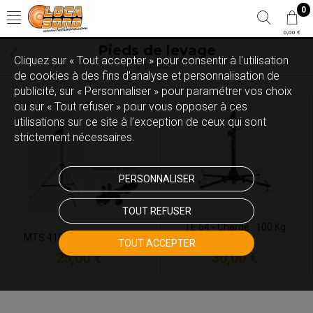
0
0,00 €
Pieds de levage
Cliquez sur « Tout accepter » pour consentir à l'utilisation
2 produits
de cookies à des fins d’analyse et personnalisation de
publicité, sur « Personnaliser » pour paramétrer vos choix
ou sur « Tout refuser » pour vous opposer à ces
utilisations sur ce site à l’exception de ceux qui sont
strictement nécessaires.
PERSONNALISER
TOUT REFUSER
TE 64 - Charge : 100 Kg
MTS 410 - Charge : 80 Kg
TOUT ACCEPTER
30,00 €
25,00 €