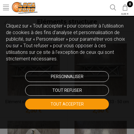
0
0,00 €
Eléments structure
Cliquez sur « Tout accepter » pour consentir à l'utilisation
9 produits
de cookies à des fins d’analyse et personnalisation de
publicité, sur « Personnaliser » pour paramétrer vos choix
ou sur « Tout refuser » pour vous opposer à ces
utilisations sur ce site à l’exception de ceux qui sont
strictement nécessaires.
PERSONNALISER
TOUT REFUSER
Elément structure F33 - 25 cm
Elément structure F33 - 50 cm
TOUT ACCEPTER
2,50 €
2,50 €