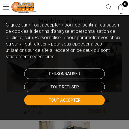
0
0,00 €
Machine à fumée
Cliquez sur « Tout accepter » pour consentir à l'utilisation
3 produits
de cookies à des fins d’analyse et personnalisation de
publicité, sur « Personnaliser » pour paramétrer vos choix
ou sur « Tout refuser » pour vous opposer à ces
utilisations sur ce site à l’exception de ceux qui sont
strictement nécessaires.
PERSONNALISER
TOUT REFUSER
900 w
TOUT ACCEPTER
1500 w - DMX
15,00 €
30,00 €
En Stock