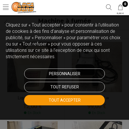
0
0,00 €
Machine à fumée
Cliquez sur « Tout accepter » pour consentir à l'utilisation
4 produits
de cookies à des fins d’analyse et personnalisation de
publicité, sur « Personnaliser » pour paramétrer vos choix
ou sur « Tout refuser » pour vous opposer à ces
utilisations sur ce site à l’exception de ceux qui sont
strictement nécessaires.
PERSONNALISER
TOUT REFUSER
Liquide à fumée
Fumée 700 w
TOUT ACCEPTER
12,00 €
99,00 €
En Stock
En Stock