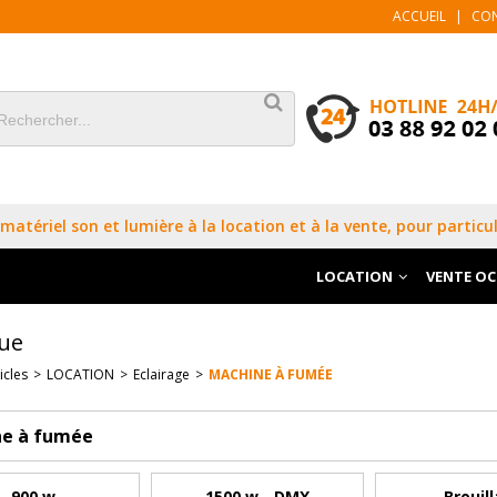
ACCUEIL
|
CO
matériel son et lumière à la location et à la vente, pour particul
LOCATION
VENTE O
ue
icles
>
LOCATION
>
Eclairage
>
MACHINE À FUMÉE
e à fumée
900 w
1500 w - DMX
Brouill