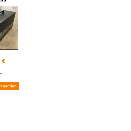
 €
eur
mmander