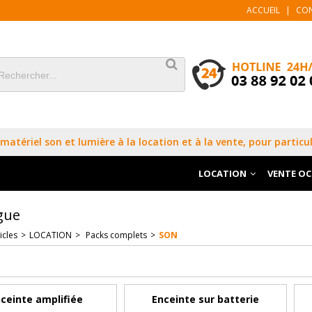
ACCUEIL
|
CO
matériel son et lumière à la location et à la vente, pour particul
LOCATION
VENTE O
gue
icles
>
LOCATION
>
Packs complets
>
SON
ceinte amplifiée
Enceinte sur batterie