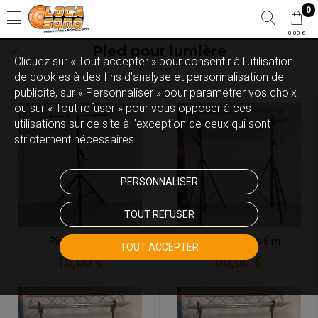
0
0,00 €
Pied pour lumière
Cliquez sur « Tout accepter » pour consentir à l'utilisation
4 produits
de cookies à des fins d’analyse et personnalisation de
publicité, sur « Personnaliser » pour paramétrer vos choix
ou sur « Tout refuser » pour vous opposer à ces
utilisations sur ce site à l’exception de ceux qui sont
strictement nécessaires.
PERSONNALISER
TOUT REFUSER
Pied + barre T
Pont de scène 6 m
TOUT ACCEPTER
15,00 €
60,00 €